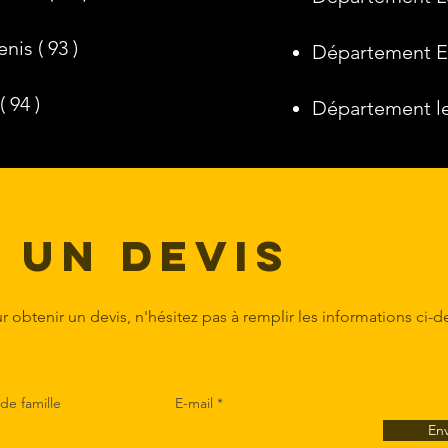
is ( 93 )
Département Es
 94 )
Département le 
 un devis
 obtenir un devis, n'hésitez pas à remplir les informations ci-d
e famille
E-mail
En