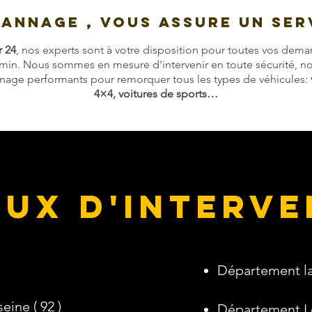
PANNAGE , VOUS ASSURE UN SER
r 24
, nos experts sont à votre disposition pour toutes vos dem
min. Nous sommes en mesure d'intervenir en toute sécurité, no
age performants pour remorquer tous les types de véhicules:
4×4, voitures de sports…
eux d'interv
Département la
ine ( 92 )
Département Les