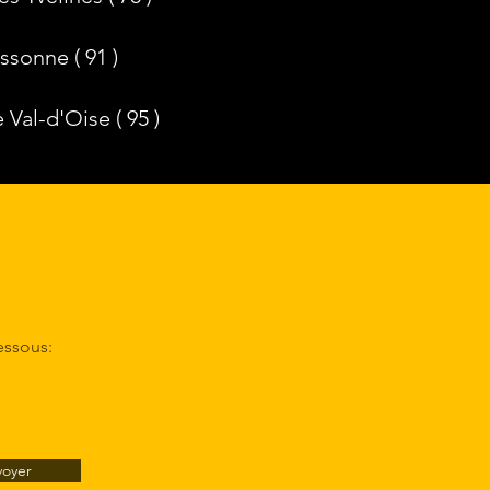
sonne ( 91 )
Val-d'Oise ( 95 )
essous:
voyer