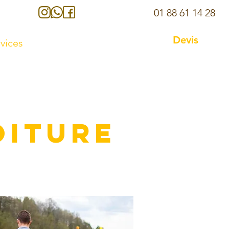
01 88 61 14 28
Devis
vices
Avis
Contact
&
OITURE