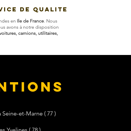
VICE DE QUALITE
andes en
Ile de France
. Nous
us avons à notre disposition
voitures, camions, utilitaires,
entions
 Seine-et-Marne ( 77 )
 Yvelines ( 78 )