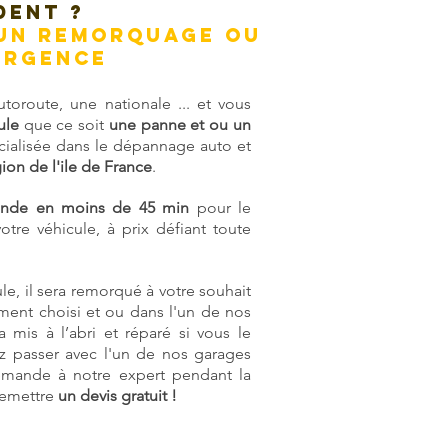
DENT ?
'UN REMORQUAGE OU
 URGENCE
toroute, une nationale ... et vous
ule
que ce soit
une panne et ou un
cialisée dans le dépannage auto et
gion de l'ile de France
.
ande en moins de 45 min
pour le
tre véhicule, à prix défiant toute
le, il sera remorqué à votre souhait
ent choisi et ou dans l'un de nos
 mis à l’abri et réparé si vous le
z passer avec l'un de nos garages
 demande à notre expert pendant la
 remettre
un devis gratuit !