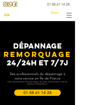
01 88 61 14 28
Devis
Assist Auto Depannage
Dépannage
Remorquage
24/24H et 7/7J
Des professionnels du dépannage à
votre service en Île-de-France
( Paris, Hauts-de-seine, Seine-saint-denis, Val d'oise, Seine-et-marne, Yvelines,
Essonne et Val de Marne )
01 88 61 14 28